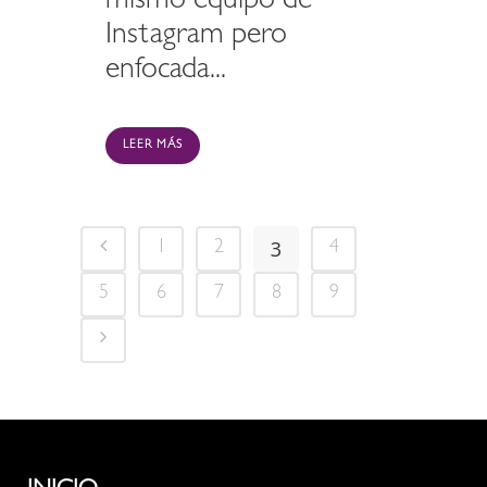
mismo equipo de
Instagram pero
enfocada...
LEER MÁS
3
1
2
4
5
6
7
8
9