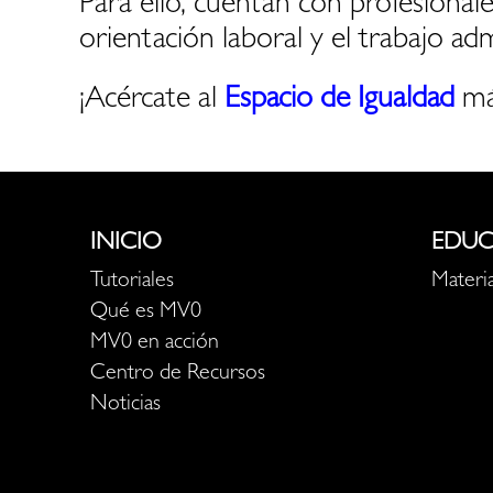
Para ello, cuentan con profesionales
orientación laboral y el trabajo adm
¡Acércate al
Espacio de Igualdad
má
INICIO
EDUC
Tutoriales
Materia
Qué es MV0
MV0 en acción
Centro de Recursos
Noticias