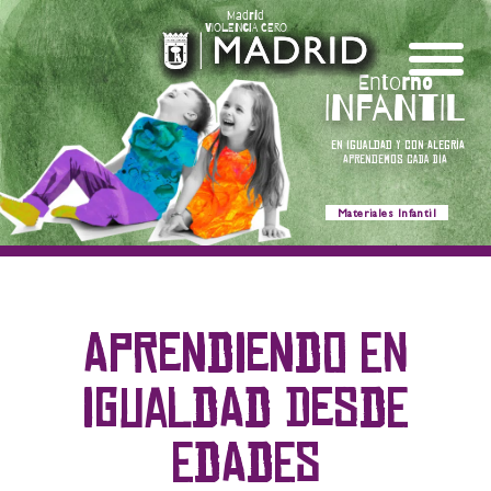
Madrid
VIOLENCIA CERO
Entorno
INFANTIL
EN
IGUALDAD
Y
CON
ALEGRÍA
APRENDEMOS
CADA
DÍA
Materiales Infantil
APRENDIENDO EN
IGUALDAD DESDE
EDADES