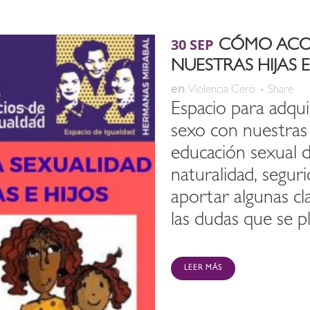
30 SEP
CÓMO ACO
NUESTRAS HIJAS E
en
Violencia Cero
Share
Espacio para adqui
sexo con nuestras 
educación sexual d
naturalidad, segur
aportar algunas cl
las dudas que se pl
LEER MÁS