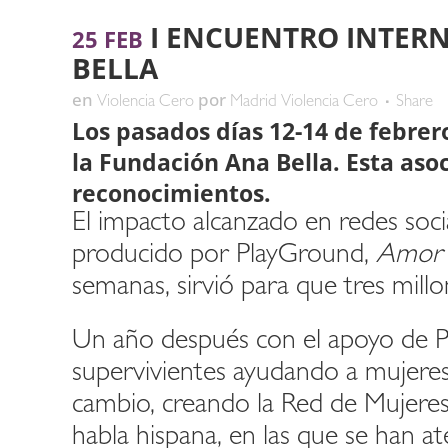
I ENCUENTRO INTERN
25 FEB
BELLA
en
por
Violencia Cero
Madrid Violencia Cero
Share
Los pasados días 12-14 de febrer
la Fundación Ana Bella. Esta aso
reconocimientos.
El impacto alcanzado en redes soci
producido por PlayGround,
Amor 
semanas, sirvió para que tres mill
Un año después con el apoyo de Pl
supervivientes ayudando a mujeres
cambio, creando la Red de Mujeres
habla hispana, en las que se han 