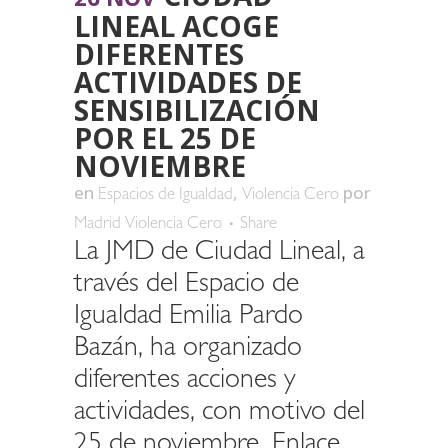
LINEAL ACOGE
DIFERENTES
ACTIVIDADES DE
SENSIBILIZACIÓN
POR EL 25 DE
NOVIEMBRE
en
,
por
Espacios de Igualdad
Violencia Cero
Madrid Violencia Cero
Share
La JMD de Ciudad Lineal, a
través del Espacio de
Igualdad Emilia Pardo
Bazán, ha organizado
diferentes acciones y
actividades, con motivo del
25 de noviembre.
Enlace