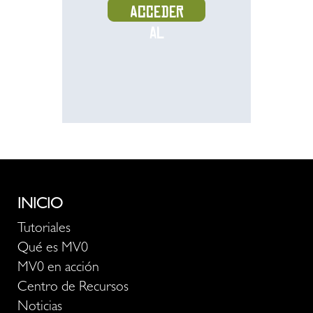
Acceder
al
recurso
INICIO
Tutoriales
Qué es MV0
MV0 en acción
Centro de Recursos
Noticias