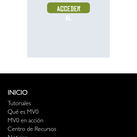
Acceder
al
recurso
INICIO
Tutoriales
Qué es MV0
MV0 en acción
Centro de Recursos