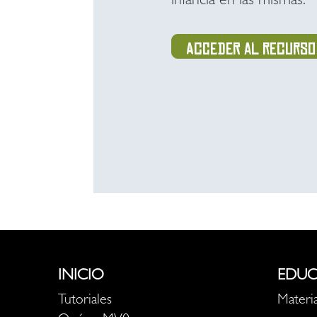
infancia en las mismas.
Acceder al recurso
INICIO
EDUC
Tutoriales
Materia