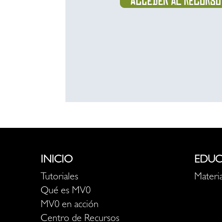
Acceder al recurso
INICIO
EDUC
Tutoriales
Materia
Qué es MV0
MV0 en acción
Centro de Recursos