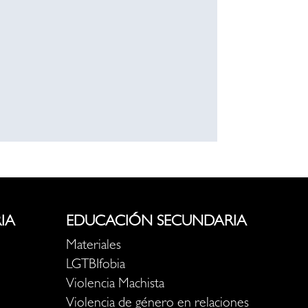
IA
EDUCACIÓN SECUNDARIA
Materiales
LGTBIfobia
Violencia Machista
Violencia de género en relaciones