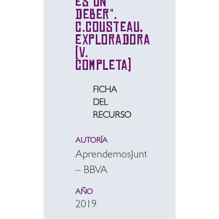
es un
deber".
C.Cousteau,
exploradora
(V.
Completa)
FICHA
DEL
RECURSO
AUTORÍA
AprendemosJuntos
– BBVA
AÑO
2019