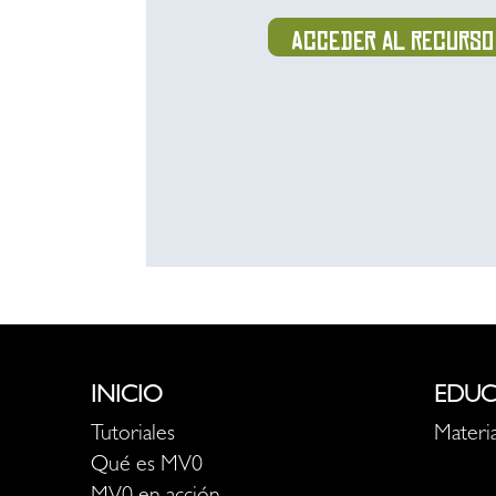
Acceder al recurso
INICIO
EDUC
Tutoriales
Materia
Qué es MV0