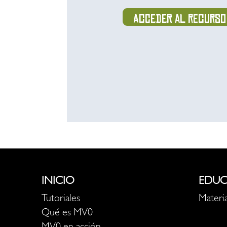
Acceder al recurso
INICIO
EDUC
Tutoriales
Materia
Qué es MV0