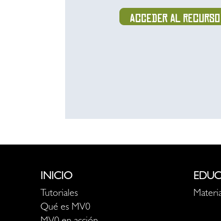
Acceder al recurso
INICIO
EDUC
Tutoriales
Materia
Qué es MV0