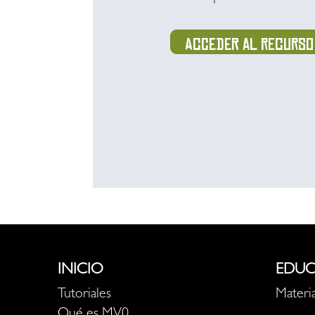
Acceder al recurso
INICIO
EDUC
Tutoriales
Materia
Qué es MV0