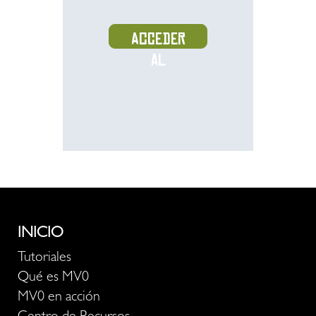
Acceder
al
recurso
INICIO
Tutoriales
Qué es MV0
MV0 en acción