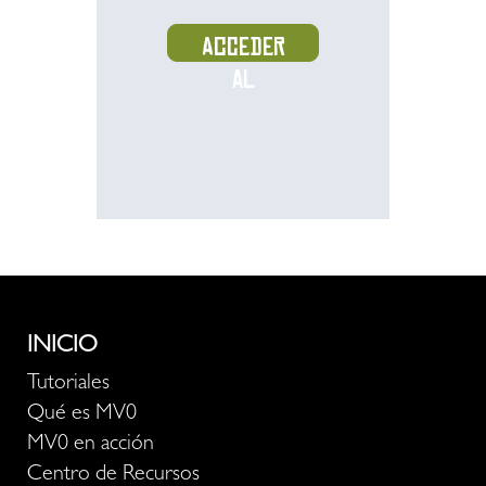
Acceder
al
recurso
INICIO
Tutoriales
Qué es MV0
MV0 en acción
Centro de Recursos