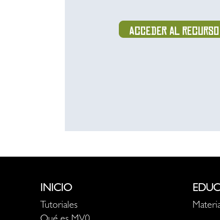
Acceder al recurso
INICIO
EDUC
Tutoriales
Materia
Qué es MV0