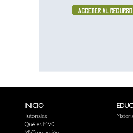
Acceder al recurso
INICIO
EDUC
Tutoriales
Materia
Qué es MV0