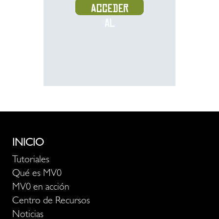
Acceder
al
recurso
INICIO
Tutoriales
Qué es MV0
MV0 en acción
Centro de Recursos
Noticias