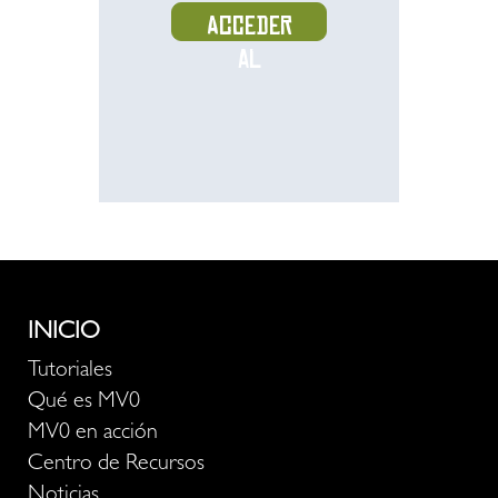
Acceder
al
recurso
INICIO
Tutoriales
Qué es MV0
MV0 en acción
Centro de Recursos
Noticias