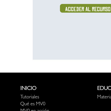
Acceder al recurso
INICIO
EDUC
Tutoriales
Materia
Qué es MV0