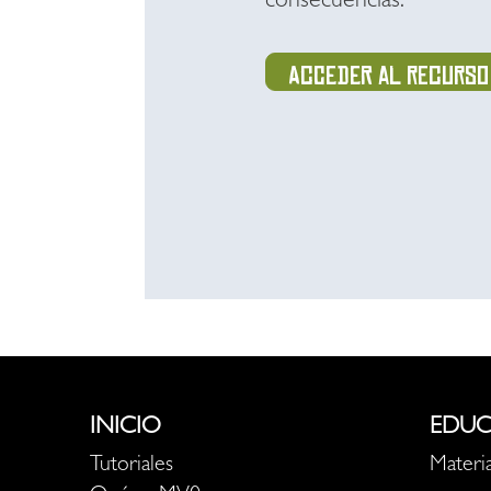
consecuencias.
Acceder al recurso
INICIO
EDUC
Tutoriales
Materia