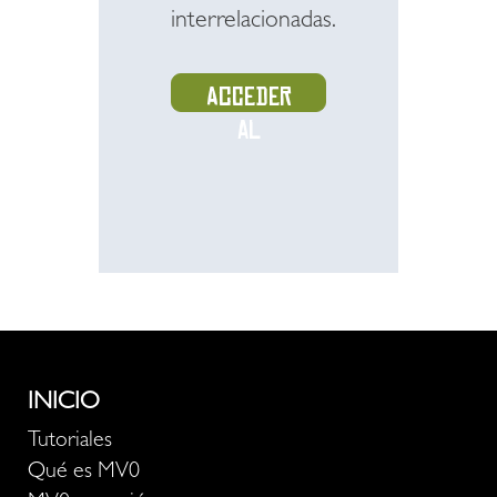
interrelacionadas.
Acceder
al
recurso
INICIO
Tutoriales
Qué es MV0