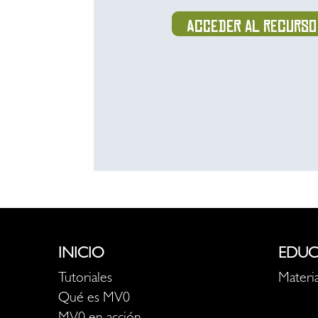
Acceder al recurso
INICIO
EDUC
Tutoriales
Materia
Qué es MV0