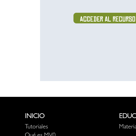
Acceder al recurso
INICIO
EDUC
Tutoriales
Materia
Qué es MV0