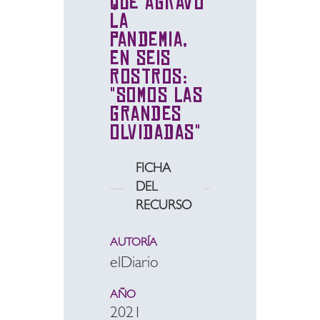
que agravó
la
pandemia,
en seis
rostros:
"Somos las
grandes
olvidadas"
FICHA
DEL
RECURSO
AUTORÍA
elDiario
AÑO
2021