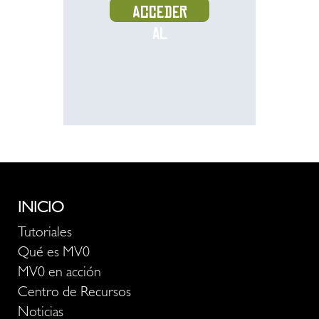
Acceder
al
recurso
INICIO
Tutoriales
Qué es MV0
MV0 en acción
Centro de Recursos
Noticias