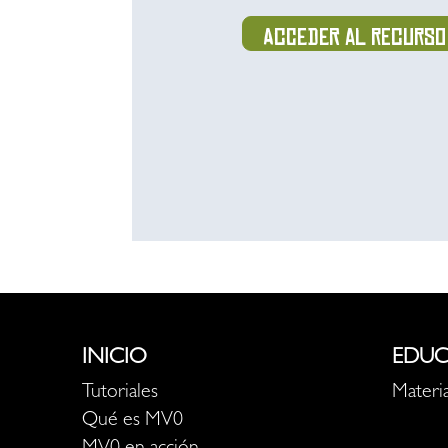
Acceder al recurso
INICIO
EDUC
Tutoriales
Materia
Qué es MV0