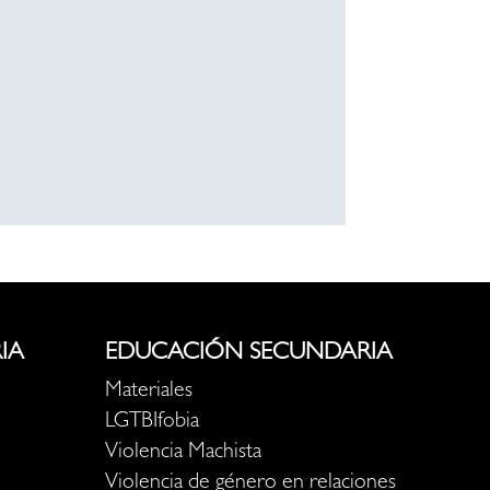
IA
EDUCACIÓN SECUNDARIA
Materiales
LGTBIfobia
Violencia Machista
Violencia de género en relaciones