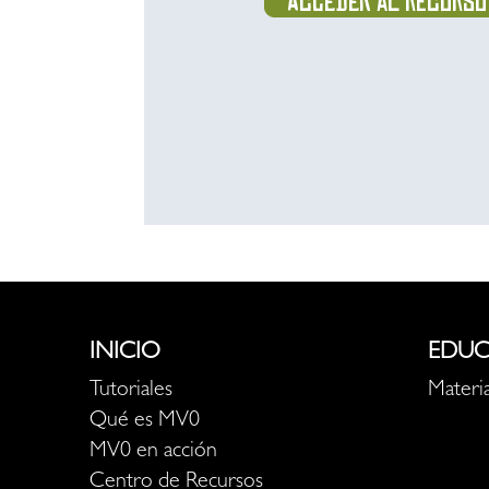
Acceder al recurso
INICIO
EDUC
Tutoriales
Materia
Qué es MV0
MV0 en acción
Centro de Recursos