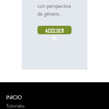
con perspectiva
de género.
Acceder
al
recurso
INICIO
Tutoriales