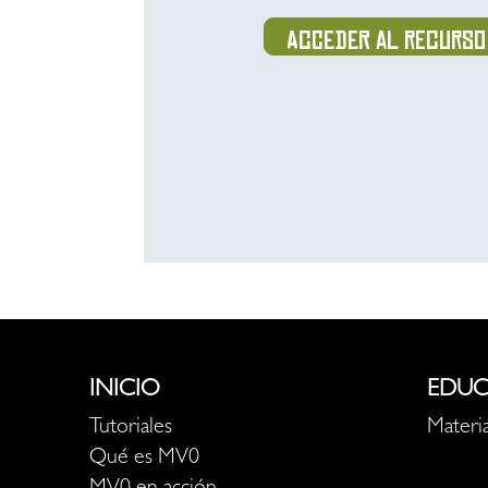
Acceder al recurso
INICIO
EDUC
Tutoriales
Materia
Qué es MV0