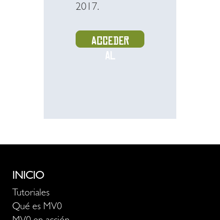
2017.
Acceder
al
recurso
INICIO
Tutoriales
Qué es MV0