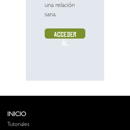
una relación
sana.
Acceder
al
recurso
INICIO
Tutoriales