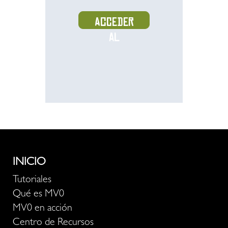
Acceder
al
recurso
INICIO
Tutoriales
Qué es MV0
MV0 en acción
Centro de Recursos