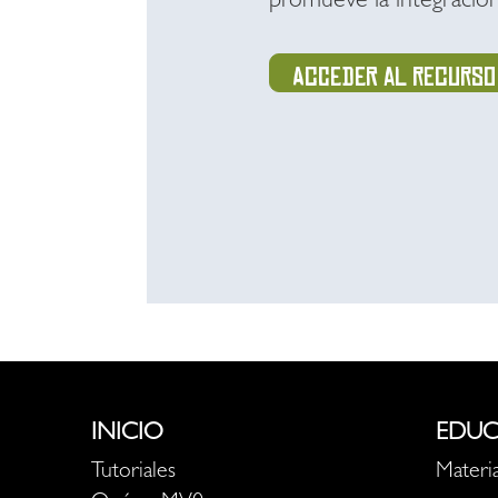
promueve la integración,
Acceder al recurso
INICIO
EDUC
Tutoriales
Materia