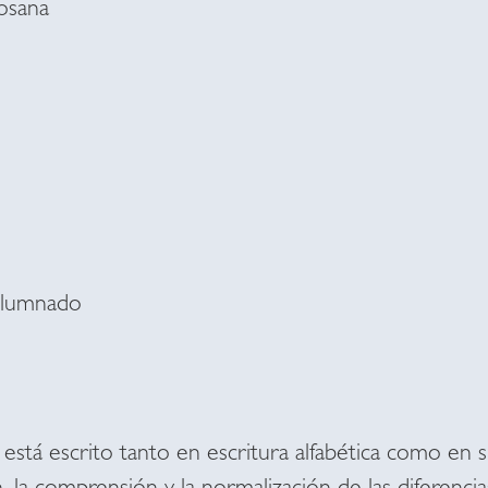
Rosana
Alumnado
stá escrito tanto en escritura alfabética como en si