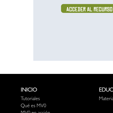
Acceder al recurso
INICIO
EDUC
Tutoriales
Materia
Qué es MV0