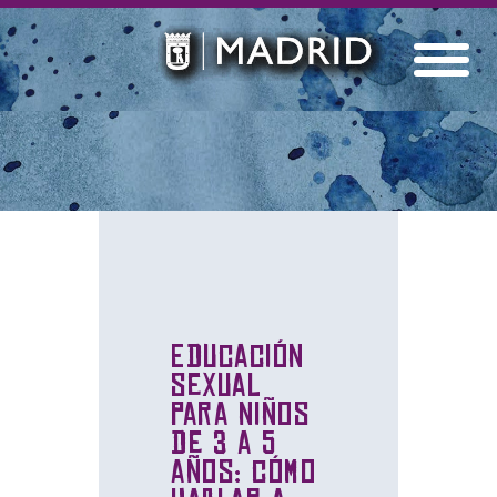
Educación
sexual
para niños
de 3 a 5
años: cómo