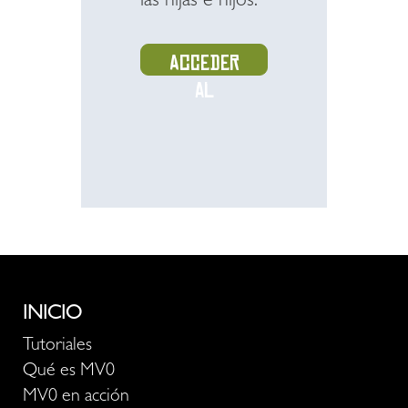
las hijas e hijos.
Acceder
al
recurso
INICIO
Tutoriales
Qué es MV0
MV0 en acción