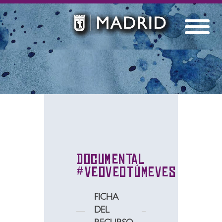
Documental
#VeoVeoTúMeVes
FICHA
DEL