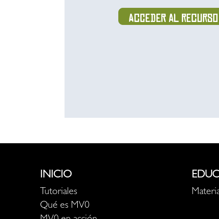
Acceder al recurso
INICIO
EDUC
Tutoriales
Materia
Qué es MV0