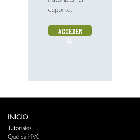
historia en el
deporte.
Acceder
al
recurso
INICIO
Tutoriales
Qué es MV0