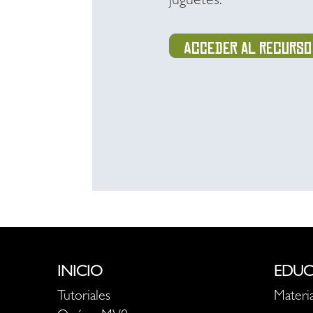
juguetes.
Acceder al recurso
INICIO
EDUC
Tutoriales
Materia