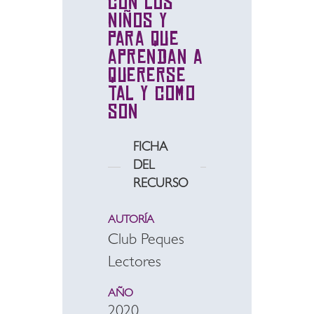
con los
niños y
para que
aprendan a
quererse
tal y como
son
FICHA
DEL
RECURSO
AUTORÍA
Club Peques
Lectores
AÑO
2020