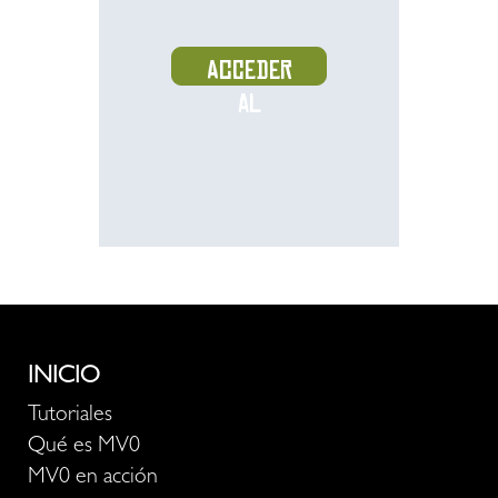
Acceder
al
recurso
INICIO
Tutoriales
Qué es MV0
MV0 en acción