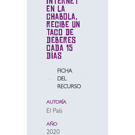
Internet
en la
chabola,
recibe un
taco de
deberes
cada 15
días
FICHA
DEL
RECURSO
AUTORÍA
El País
AÑO
2020