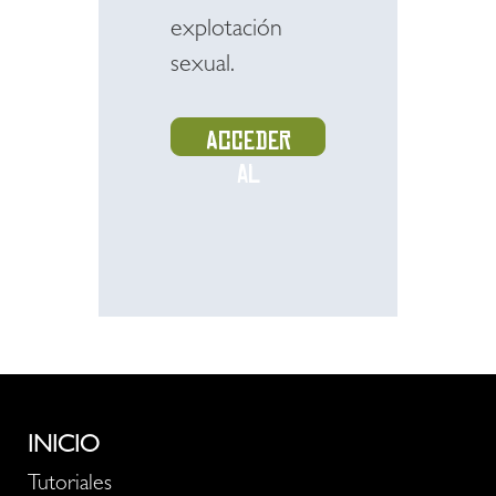
explotación
sexual.
Acceder
al
recurso
INICIO
Tutoriales