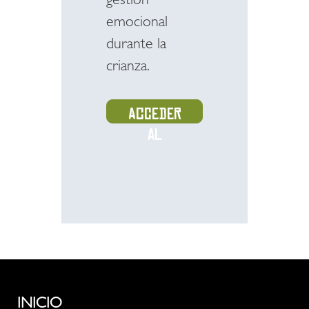
gestión
emocional
durante la
crianza.
Acceder
al
recurso
INICIO