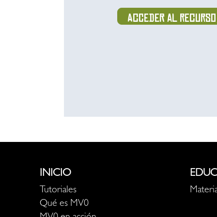
Acceder al recurso
INICIO
EDUC
Tutoriales
Materia
Qué es MV0