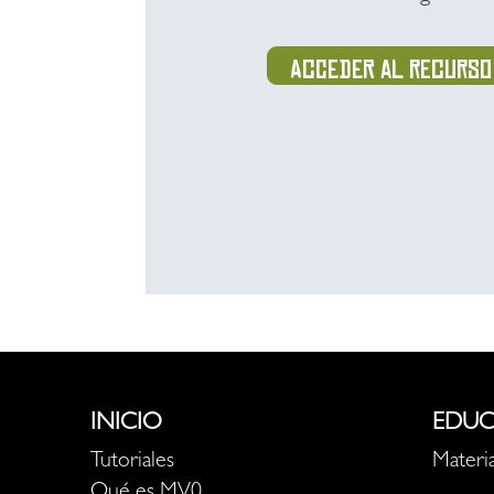
Acceder al recurso
INICIO
EDUC
Tutoriales
Materia
Qué es MV0