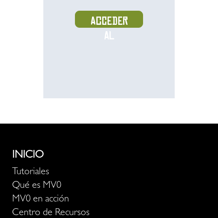
Acceder
al
recurso
INICIO
Tutoriales
Qué es MV0
MV0 en acción
Centro de Recursos